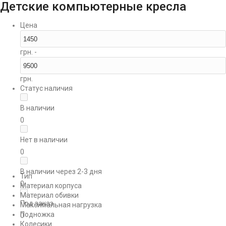
Детские компьютерные кресла
Цена
грн. -
грн.
Статус наличия
В наличии
0
Нет в наличии
0
В наличии через 2-3 дня
Тип
0
Материал корпуса
Материал обивки
Под заказ
Максимальная нагрузка
Подножка
0
Колесики