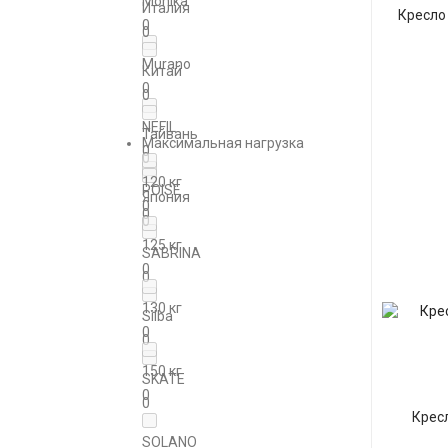
Monika
Италия
Кресло
0
0
Murano
Китай
0
0
NEFIL
Тайвань
Максимальная нагрузка
0
0
120 кг
POISE
Япония
0
0
0
125 кг
SABRINA
0
0
130 кг
Silba
0
0
150 кг
SKATE
0
0
Крес
SOLANO