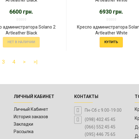
6600 грн.
6930 грн.
о администратора Solano 2
Кресло администратора Solan
Artleather Black
Artleather White
НЕТ В НАЛИЧИИ
КУПИТЬ
3
4
>
>|
ЛИЧНЫЙ КАБИНЕТ
КОНТАКТЫ
Т
Личный Кабинет
К
Пн-Сб с 9.00-19.00
История заказов
К
(098) 402 45 45
Закладки
(066) 552 45 45
Д
Рассылка
(095) 446 75 65
Д