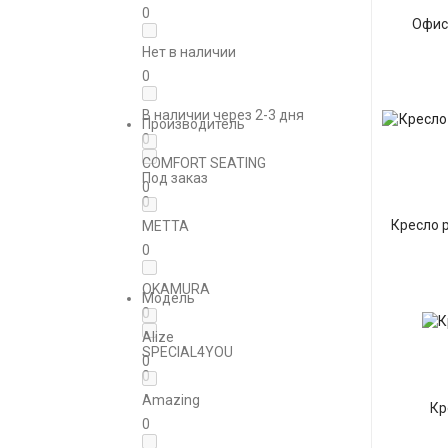
0
Офис
Нет в наличии
0
В наличии через 2-3 дня
Производитель
0
COMFORT SEATING
Под заказ
0
0
Кресло 
METTA
0
OKAMURA
Модель
0
Alizе
SPECIAL4YOU
0
0
Amazing
Кр
0