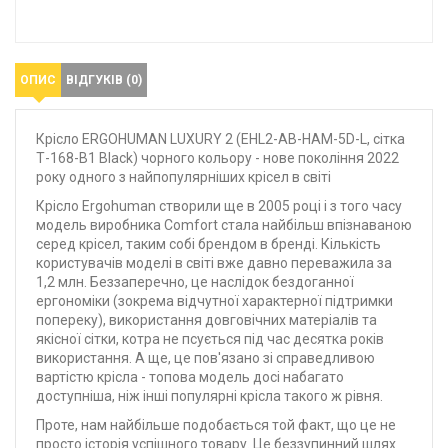
ОПИС
ВІДГУКІВ (0)
Крісло ERGOHUMAN LUXURY 2 (EHL2-AB-HAM-5D-L, сітка
Т-168-B1 Black) чорного кольору - нове покоління 2022
року одного з найпопулярніших крісел в світі
Крісло Ergohuman створили ще в 2005 році і з того часу
модель виробника Comfort стала найбільш впізнаваною
серед крісел, таким собі брендом в бренді. Кількість
користувачів моделі в світі вже давно переважила за
1,2 млн. Беззаперечно, це наслідок бездоганної
ергономіки (зокрема відчутної характерної підтримки
попереку), використання довговічних матеріалів та
якісної сітки, котра не псується під час десятка років
використання. А ще, це пов'язано зі справедливою
вартістю крісла - топова модель досі набагато
доступніша, ніж інші популярні крісла такого ж рівня.
Проте, нам найбільше подобається той факт, що це не
просто історія успішного товару. Це беззупинний шлях