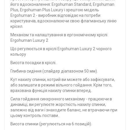
його вдосконалення: Ergohuman Standard, Ergohuman
Plus, Ergohuman Plus Luxury і зрештою модель
Ergohuman 2 - виробник відповідає на потреби
користувачів, вдосконалюючи свою флагманську лінію
крісел.
Механізм та налаштування в ергономічному кріслі
Ergohuman Luxury 2
Що регулюється в кріслі Ergohuman Luxury 2 чорного
кольору
Висота посадки в кріслі.
Глибина сидіння (слайдер діапазоном 50 мм).
Кут нахилу спинки, котрий ви можете або зафіксувати,
або залишати в режимі вільного гойдання. Крім того,
врахована функція нахилу спинки вперед.
Сила гойдання синхронного механізму - працюючи в
динаміці, ви регулюєте жорсткість нахилу спинки,
залежно від ваги і знаходите баланс, не втрачаючи при
цьому контроль постави.
Висота спинки (регулюється на 6 позицій).