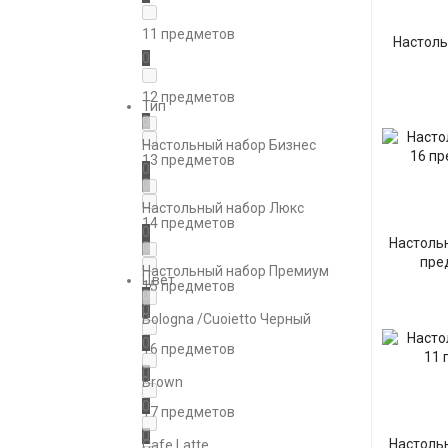
11 предметов
Настоль
0
12 предметов
Тип
0
Настольный набор Бизнес
13 предметов
0
0
Настольный набор Люкс
14 предметов
0
Настольн
0
пре
Настольный набор Премиум
Цвет
15 предметов
0
0
Bologna /Сuoietto Черный
0
16 предметов
0
Brown
0
17 предметов
0
Настольн
Cafe Latte