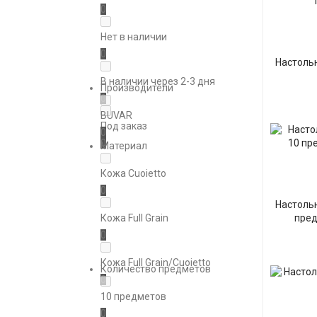
0
Нет в наличии
0
Настольн
В наличии через 2-3 дня
Производители
0
BUVAR
Под заказ
0
0
Материал
Кожа Cuoietto
0
Настольн
Кожа Full Grain
пред
0
Кожа Full Grain/Сuoietto
Количество предметов
0
10 предметов
0