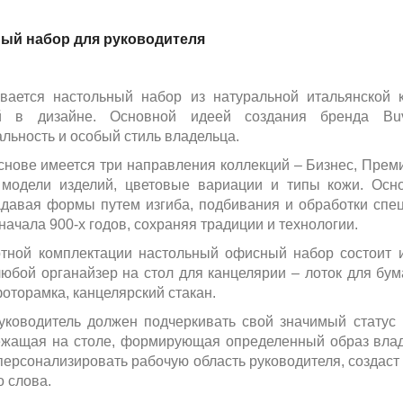
ый набор для руководителя
ивается настольный набор из натуральной итальянской
й в дизайне. Основной идеей создания бренда Buv
льность и особый стиль владельца.
снове имеется три направления коллекций – Бизнес, Прем
 модели изделий, цветовые вариации и типы кожи. Осно
адавая формы путем изгиба, подбивания и обработки сп
начала 900-х годов, сохраняя традиции и технологии.
тной комплектации настольный офисный набор состоит и
юбой органайзер на стол для канцелярии – лоток для бума
оторамка, канцелярский стакан.
уководитель должен подчеркивать свой значимый статус
ежащая на столе, формирующая определенный образ влад
персонализировать рабочую область руководителя, создас
о слова.