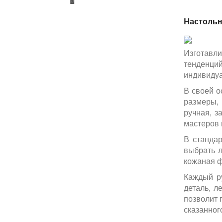
Настольн
Изготавл
тенденци
индивидуа
В своей о
размеры,
ручная, з
мастеров 
В стандар
выбрать л
кожаная ф
Каждый р
деталь, л
позволит 
сказанног