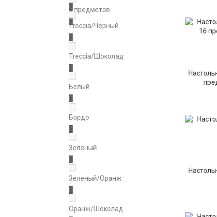
0
9 предметов
0
Treccia/Черный
0
Treccia/Шоколад
0
Настольн
пре
Белый
0
Бордо
0
Зеленый
0
Настольн
Зеленый/Оранж
0
Оранж/Шоколад