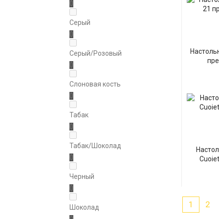
0
Серый
0
Настольн
Серый/Розовый
пре
0
Слоновая кость
0
Табак
0
Табак/Шоколад
Настол
0
Сuoie
Черный
0
1
2
Шоколад
0